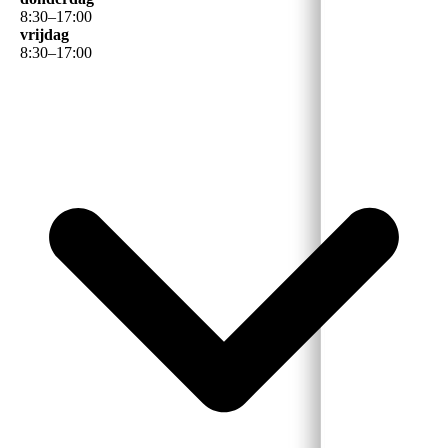
8
:
30
–
17
:
00
vrijdag
8
:
30
–
17
:
00